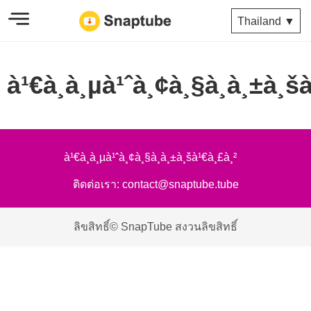
Thailand ▼
à¹€à¸à¸µà¹ˆà¸¢à¸§à¸à¸±à¸š
à¹€à¸à¸µà¹ˆà¸¢à¸§à¸à¸±à¸šà¹€à¸£à¸²
ติดต่อเรา:
contact@snaptube.tube
ลิขสิทธิ์© SnapTube สงวนลิขสิทธิ์