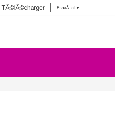
TÃ©lÃ©charger
EspaÃ±ol ▼